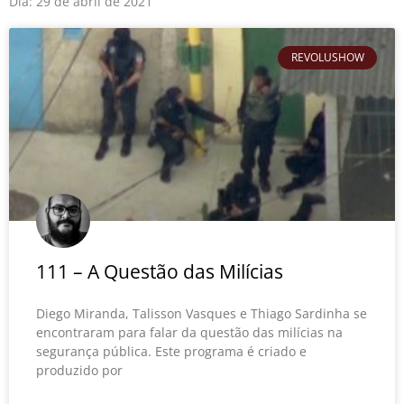
o
r
e
Dia: 29 de abril de 2021
k
REVOLUSHOW
111 – A Questão das Milícias
Diego Miranda, Talisson Vasques e Thiago Sardinha se
encontraram para falar da questão das milícias na
segurança pública. Este programa é criado e
produzido por