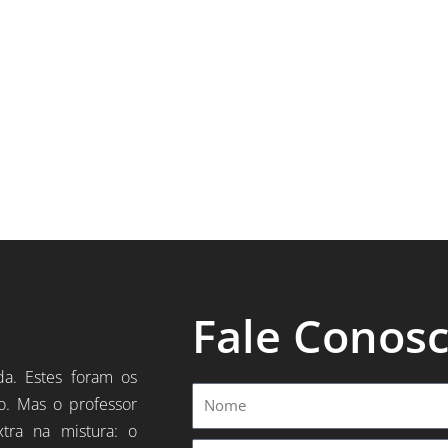
Fale Conos
da. Estes foram os
Nome
o. Mas o professor
xtra na mistura: o