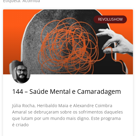
o
r
e
Etiqueta: Acolhida
k
REVOLUSHOW
144 – Saúde Mental e Camaradagem
Júlia Rocha, Heribaldo Maia e Alexandre Coimbra
Amaral se debruçaram sobre os sofrimentos daqueles
que lutam por um mundo mais digno. Este programa
é criado