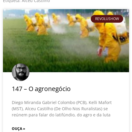
o
r
e
Etiqueta: Alceu Castilho
k
REVOLUSHOW
147 – O agronegócio
Diego Miranda Gabriel Colombo (PCB), Kelli Mafort
(MST), Alceu Castilho (De Olho Nos Ruralistas) se
reúnem para falar do latifúndio, do agro e da luta
OUÇA »