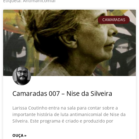
o
r
e
Etiqueta: Antimanicomial
k
CAMARADAS
Camaradas 007 – Nise da Silveira
Larissa Coutinho entra na sala para contar sobre a
importante história de luta antimanicomial de Nise da
Silveira. Este programa é criado e produzido por
OUÇA »