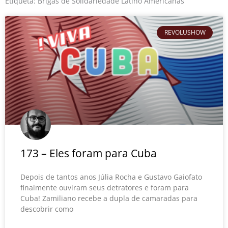
o
r
e
Etiqueta: Brigas de Solidariedade Latino Americanas
k
REVOLUSHOW
173 – Eles foram para Cuba
Depois de tantos anos Júlia Rocha e Gustavo Gaiofato
finalmente ouviram seus detratores e foram para
Cuba! Zamiliano recebe a dupla de camaradas para
descobrir como