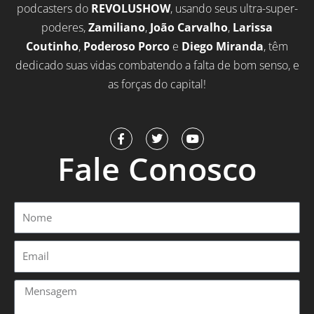
podcasters do
REVOLUSHOW
, usando seus ultra-super-
poderes,
Zamiliano
,
João Carvalho
,
Larissa
Coutinho
,
Poderoso Porco
e
Diego Miranda
, têm
dedicado suas vidas combatendo a falta de bom senso, e
as forças do capital!
F
T
Y
a
w
o
Fale Conosco
c
i
u
e
t
t
b
t
u
o
e
b
o
r
e
Nome
k
-
f
Email
Mensagem