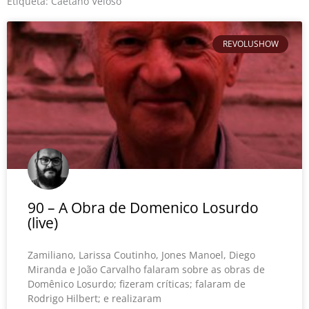
o
r
e
Etiqueta: Caetano Veloso
k
REVOLUSHOW
90 – A Obra de Domenico Losurdo
(live)
Zamiliano, Larissa Coutinho, Jones Manoel, Diego
Miranda e João Carvalho falaram sobre as obras de
Domênico Losurdo; fizeram críticas; falaram de
Rodrigo Hilbert; e realizaram