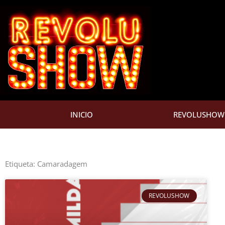
Ir
para
o
conteúdo
INICIO
REVOLUSHOW
Etiqueta: Camaradagem
REVOLUSHOW