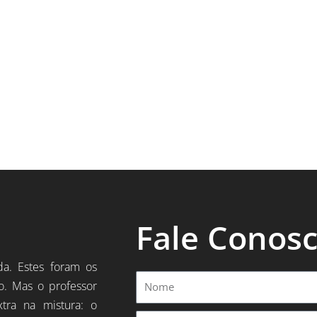
Fale Conos
da. Estes foram os
Nome
o. Mas o professor
xtra na mistura: o