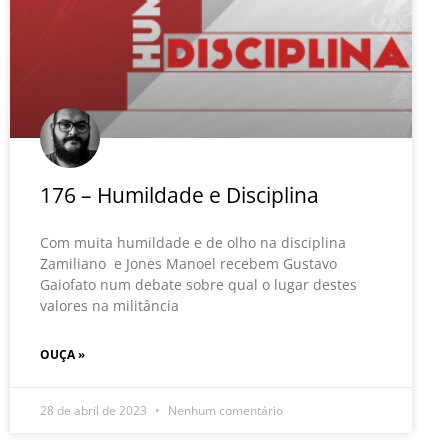
176 – Humildade e Disciplina
Com muita humildade e de olho na disciplina
Zamiliano e Jones Manoel recebem Gustavo
Gaiofato num debate sobre qual o lugar destes
valores na militância
OUÇA »
28 de abril de 2023
Nenhum comentário