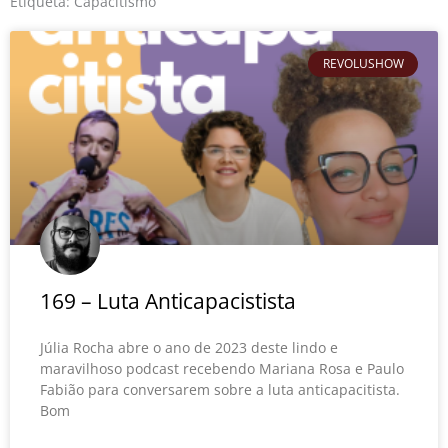
o
r
e
Etiqueta: Capacitismo
k
REVOLUSHOW
169 – Luta Anticapacistista
Júlia Rocha abre o ano de 2023 deste lindo e
maravilhoso podcast recebendo Mariana Rosa e Paulo
Fabião para conversarem sobre a luta anticapacitista.
Bom