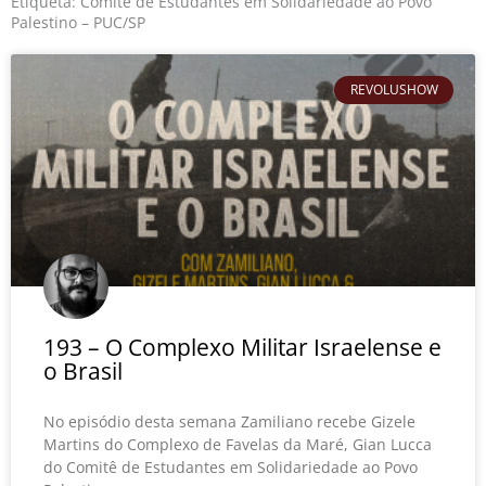
o
r
e
Etiqueta: Comitê de Estudantes em Solidariedade ao Povo
k
Palestino – PUC/SP
REVOLUSHOW
193 – O Complexo Militar Israelense e
o Brasil
No episódio desta semana Zamiliano recebe Gizele
Martins do Complexo de Favelas da Maré, Gian Lucca
do Comitê de Estudantes em Solidariedade ao Povo