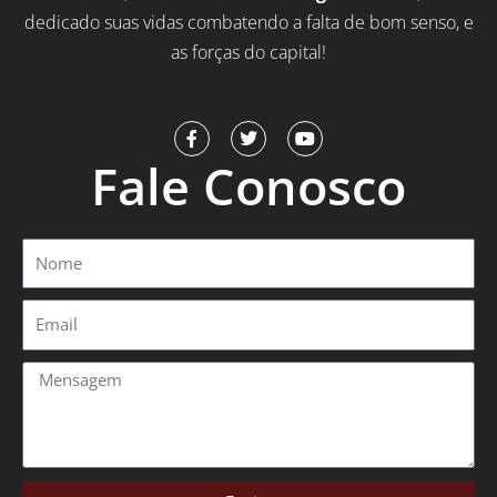
dedicado suas vidas combatendo a falta de bom senso, e
as forças do capital!
F
T
Y
a
w
o
Fale Conosco
c
i
u
e
t
t
b
t
u
o
e
b
o
r
e
Nome
k
-
f
Email
Mensagem