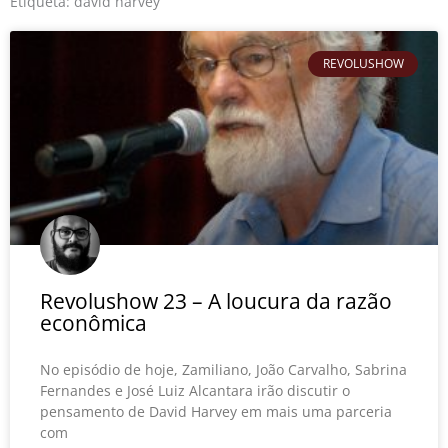
o
r
e
Etiqueta: david harvey
k
REVOLUSHOW
Revolushow 23 – A loucura da razão
econômica
No episódio de hoje, Zamiliano, João Carvalho, Sabrina
Fernandes e José Luiz Alcantara irão discutir o
pensamento de David Harvey em mais uma parceria
com