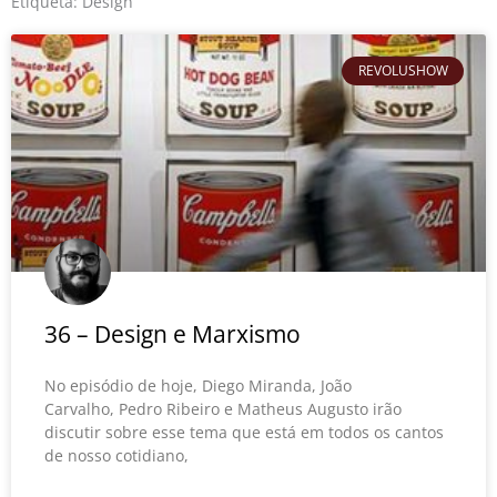
o
r
e
Etiqueta: Design
k
REVOLUSHOW
36 – Design e Marxismo
No episódio de hoje, Diego Miranda, João
Carvalho, Pedro Ribeiro e Matheus Augusto irão
discutir sobre esse tema que está em todos os cantos
de nosso cotidiano,