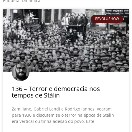
o
r
e
Etiqueta: Dinâmica
k
REVOLUSHOW
136 – Terror e democracia nos
tempos de Stálin
Zamiliano, Gabriel Landi e Rodrigo Ianhez voaram
para 1930 e discutem se o terror na época de Stálin
era vertical ou tinha adesão do povo. Este