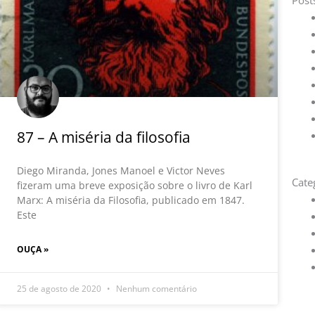
Post
87 – A miséria da filosofia
Diego Miranda, Jones Manoel e Victor Neves
Cate
fizeram uma breve exposição sobre o livro de Karl
Marx: A miséria da Filosofia, publicado em 1847.
Este
OUÇA »
25 de agosto de 2020
Nenhum comentário