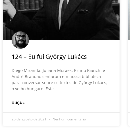
124 – Eu fui György Lukács
Diego Miranda, Juliana Moraes, Bruno Bianchi e
André Brandão sentaram em nossa biblioteca
para conversar sobre os textos de György Lukács,
o velho hungaro. Este
OUÇA »
26 de agosto de 2021
Nenhum comentário