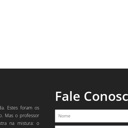
Fale Conos
da. Estes foram os
Nome
o. Mas o professor
xtra na mistura: o