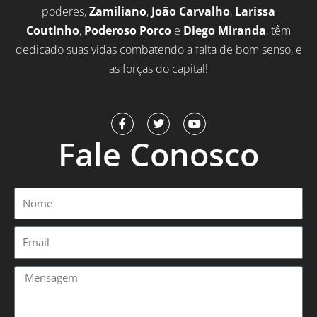
poderes,
Zamiliano
,
João Carvalho
,
Larissa
Coutinho
,
Poderoso Porco
e
Diego Miranda
, têm
dedicado suas vidas combatendo a falta de bom senso, e
as forças do capital!
F
T
Y
a
w
o
Fale Conosco
c
i
u
e
t
t
b
t
u
o
e
b
o
r
e
Nome
k
-
f
Email
Mensagem