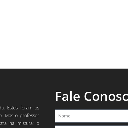
Fale Conos
da. Estes foram os
Nome
o. Mas o professor
xtra na mistura: o