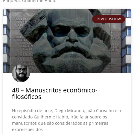
o
r
e
Etiqueta: Guilherme Habib
k
REVOLUSHOW
48 – Manuscritos econômico-
filosóficos
No episódio de hoje, Diego Miranda, João Carvalho e o
convidado Guilherme Habib, irão falar sobre os
manuscritos que são considerados as primeiras
expressões dos