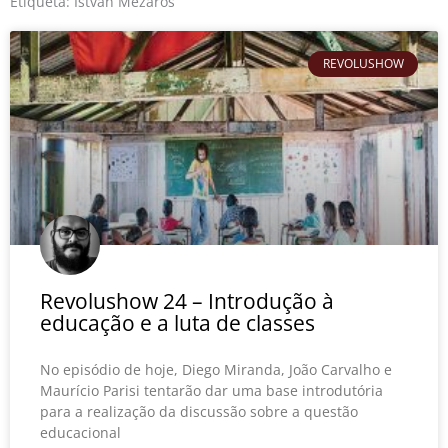
o
r
e
Etiqueta: István Mézaros
k
REVOLUSHOW
Revolushow 24 – Introdução à
educação e a luta de classes
No episódio de hoje, Diego Miranda, João Carvalho e
Maurício Parisi tentarão dar uma base introdutória
para a realização da discussão sobre a questão
educacional