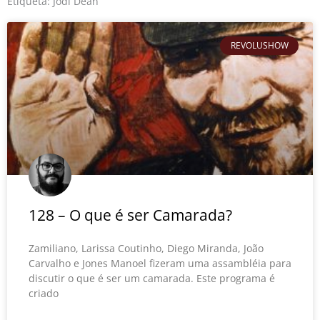
o
r
e
Etiqueta: Jodi Dean
k
REVOLUSHOW
128 – O que é ser Camarada?
Zamiliano, Larissa Coutinho, Diego Miranda, João
Carvalho e Jones Manoel fizeram uma assambléia para
discutir o que é ser um camarada. Este programa é
criado