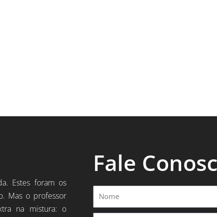
Fale Conos
da. Estes foram os
Nome
o. Mas o professor
xtra na mistura: o