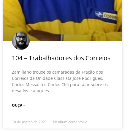
104 – Trabalhadores dos Correios
Zamiliano trouxe os camaradas da Fração dos
Correios da Unidade Classista José Rodrigues,
Carlos Messalla e Carlos Clei para falar sobre os
desafios e ataques
OUÇA »
10 de março de 2021
Nenhum comentário