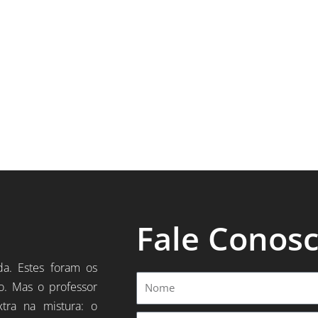
Fale Conos
da. Estes foram os
Nome
o. Mas o professor
xtra na mistura: o