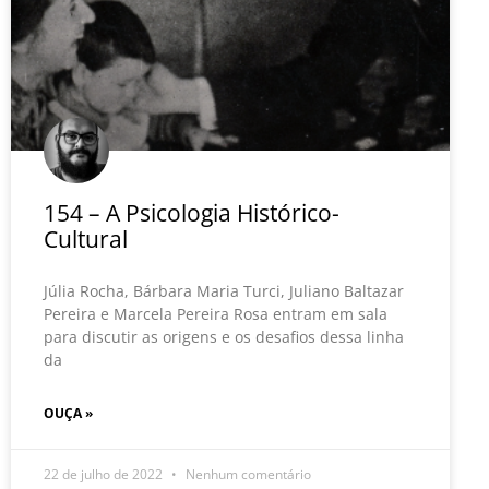
154 – A Psicologia Histórico-
Cultural
Júlia Rocha, Bárbara Maria Turci, Juliano Baltazar
Pereira e Marcela Pereira Rosa entram em sala
para discutir as origens e os desafios dessa linha
da
OUÇA »
22 de julho de 2022
Nenhum comentário