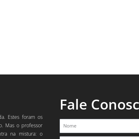
Fale Conos
da. Estes foram os
Nome
o. Mas o professor
xtra na mistura: o