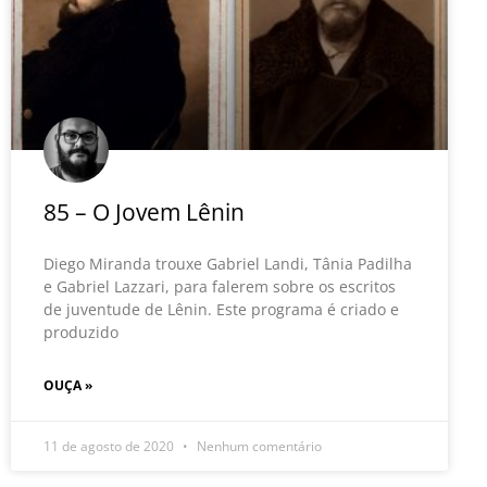
85 – O Jovem Lênin
Diego Miranda trouxe Gabriel Landi, Tânia Padilha
e Gabriel Lazzari, para falerem sobre os escritos
de juventude de Lênin. Este programa é criado e
produzido
OUÇA »
11 de agosto de 2020
Nenhum comentário