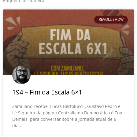
o
r
e
Etiqueta: le siqueira
k
REVOLUSHOW
194 – Fim da Escala 6×1
Zamiliano recebe Lucas Bertolucci , Gustavo Pedro e
Lê Siqueira da página Centralismo Democrático é Top
Demais para conversar sobre a jornada atual de 6
dias