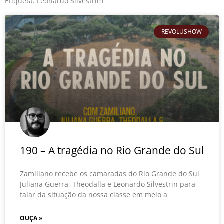
o
r
e
Etiqueta: Leonardo Silvestrim
k
REVOLUSHOW
190 – A tragédia no Rio Grande do Sul
Zamiliano recebe os camaradas do Rio Grande do Sul
Juliana Guerra, Theodalla e Leonardo Silvestrin para
falar da situação da nossa classe em meio a
OUÇA »