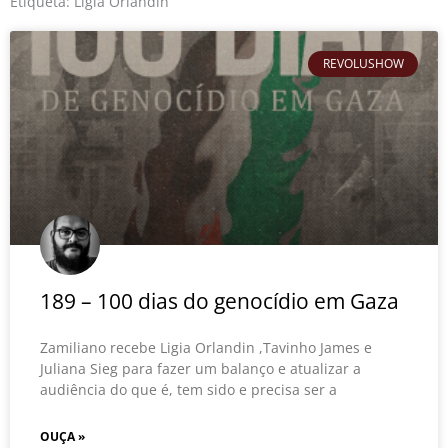
o
r
e
Etiqueta: Ligia Orlandin
k
REVOLUSHOW
189 – 100 dias do genocídio em Gaza
Zamiliano recebe Ligia Orlandin ,Tavinho James e
Juliana Sieg para fazer um balanço e atualizar a
audiência do que é, tem sido e precisa ser a
OUÇA »