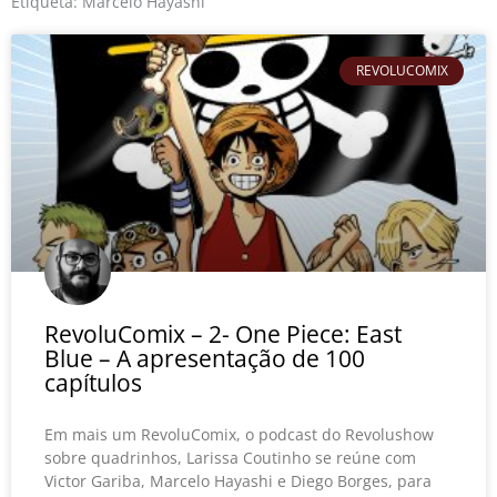
o
r
e
Etiqueta: Marcelo Hayashi
k
REVOLUCOMIX
RevoluComix – 2- One Piece: East
Blue – A apresentação de 100
capítulos
Em mais um RevoluComix, o podcast do Revolushow
sobre quadrinhos, Larissa Coutinho se reúne com
Victor Gariba, Marcelo Hayashi e Diego Borges, para