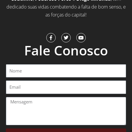
dedicado suas vidas combatendo a falta de bom senso, e
as forças do capital!
F
T
Y
a
w
o
Fale Conosco
c
i
u
e
t
t
b
t
u
o
e
b
o
r
e
Nome
k
-
f
Email
Mensagem