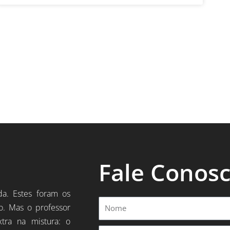
Fale Conos
da. Estes foram os
Nome
o. Mas o professor
xtra na mistura: o