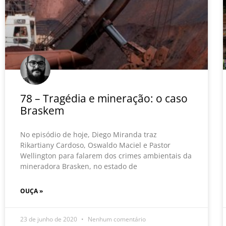
78 – Tragédia e mineração: o caso
Braskem
No episódio de hoje, Diego Miranda traz
Rikartiany Cardoso, Oswaldo Maciel e Pastor
Wellington para falarem dos crimes ambientais da
mineradora Brasken, no estado de
OUÇA »
23 de junho de 2020
Nenhum comentário