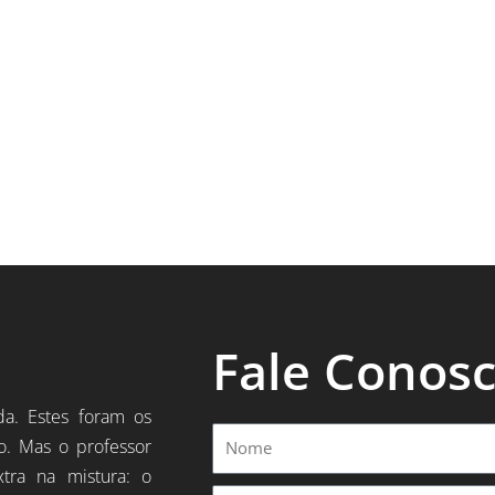
Fale Conos
da. Estes foram os
Nome
o. Mas o professor
xtra na mistura: o