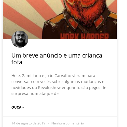
Um breve anúncio e uma criança
fofa
Hoje, Zamiliano e João Carvalho vieram para
conversar com vocês sobre algumas mudanças e
novidades do Revolushow enquanto são pegos de
surpresa num ataque de
OUÇA »
14 de agosto de 2019
Nenhum comentário