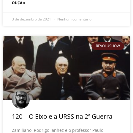
OUÇA »
3 de dezembro de 2021
Nenhum comentário
REVOLUSHOW
120 – O Eixo e a URSS na 2ª Guerra
Zamiliano, Rodrigo Ianhez e o professor Paulo