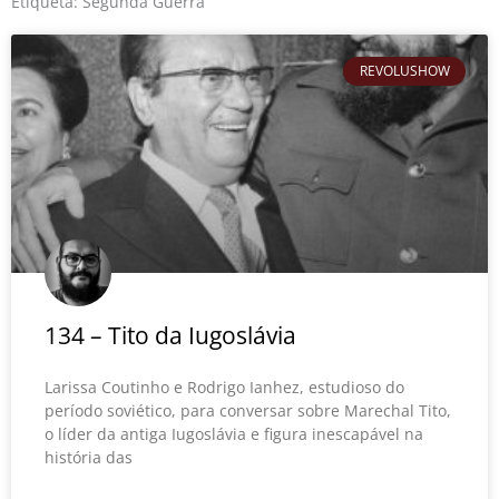
o
r
e
Etiqueta: Segunda Guerra
k
REVOLUSHOW
134 – Tito da Iugoslávia
Larissa Coutinho e Rodrigo Ianhez, estudioso do
período soviético, para conversar sobre Marechal Tito,
o líder da antiga Iugoslávia e figura inescapável na
história das