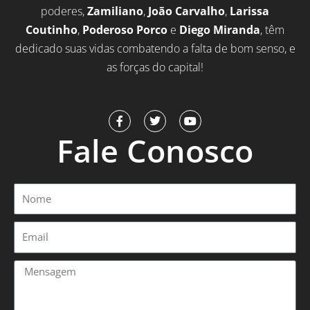
poderes,
Zamiliano
,
João Carvalho
,
Larissa
Coutinho
,
Poderoso Porco
e
Diego Miranda
, têm
dedicado suas vidas combatendo a falta de bom senso, e
as forças do capital!
F
T
Y
a
w
o
Fale Conosco
c
i
u
e
t
t
b
t
u
o
e
b
o
r
e
Nome
k
-
f
Email
Mensagem