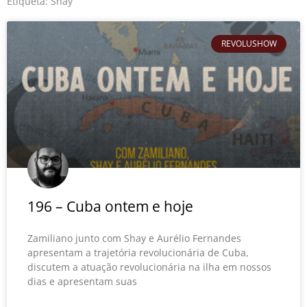
o
r
e
Etiqueta: Shay
k
REVOLUSHOW
196 – Cuba ontem e hoje
Zamiliano junto com Shay e Aurélio Fernandes
apresentam a trajetória revolucionária de Cuba,
discutem a atuação revolucionária na ilha em nossos
dias e apresentam suas