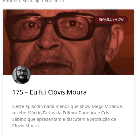
o
r
e
Etiqueta: Sociologia Brasileira
k
REVOLUSHOW
175 – Eu fui Clóvis Moura
Neste episódio nada menos que show Diego Miranda
recebe Márcio Farias da Editora Dandara e Cris
Sabino que apresentam e discutem a produção de
Clóvis Moura