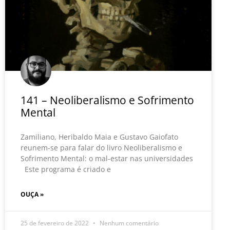
141 – Neoliberalismo e Sofrimento
Mental
Zamiliano, Heribaldo Maia e Gustavo Gaiofato
reunem-se para falar do livro Neoliberalismo e
Sofrimento Mental: o mal-estar nas universidades
Este programa é criado e
OUÇA »
25 de fevereiro de 2022
Nenhum comentário