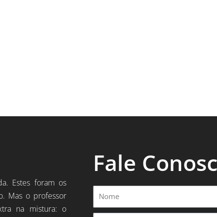
Fale Conos
da. Estes foram os
Nome
o. Mas o professor
xtra na mistura: o