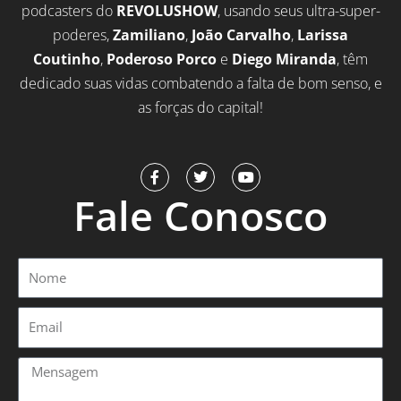
podcasters do
REVOLUSHOW
, usando seus ultra-super-
poderes,
Zamiliano
,
João Carvalho
,
Larissa
Coutinho
,
Poderoso Porco
e
Diego Miranda
, têm
dedicado suas vidas combatendo a falta de bom senso, e
as forças do capital!
F
T
Y
a
w
o
Fale Conosco
c
i
u
e
t
t
b
t
u
o
e
b
o
r
e
Nome
k
-
f
Email
Mensagem