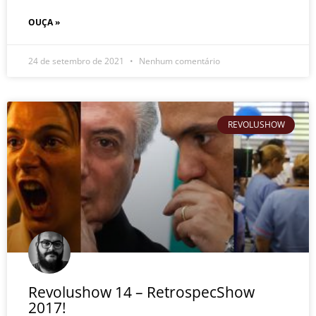
OUÇA »
24 de setembro de 2021
Nenhum comentário
REVOLUSHOW
Revolushow 14 – RetrospecShow
2017!