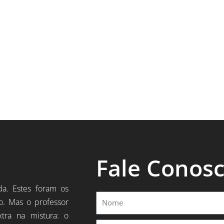
Fale Conos
da. Estes foram os
Nome
o. Mas o professor
xtra na mistura: o