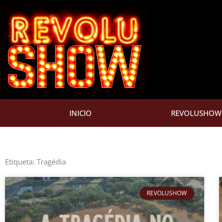
Ir
para
o
conteúdo
INICIO
REVOLUSHOW
Etiqueta: Tragédia
REVOLUSHOW