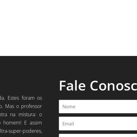
Fale Conos
da. Estes foram os
Nome
o. Mas o professor
xtra na mistura: o
Email
o homem! E assim
ltra-super-poderes,
Mensagem