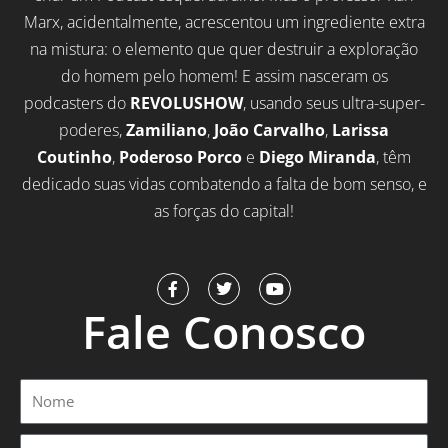
Marx, acidentalmente, acrescentou um ingrediente extra
na mistura: o elemento que quer destruir a exploração
do homem pelo homem! E assim nasceram os
podcasters do
REVOLUSHOW
, usando seus ultra-super-
poderes,
Zamiliano
,
João Carvalho
,
Larissa
Coutinho
,
Poderoso Porco
e
Diego Miranda
, têm
dedicado suas vidas combatendo a falta de bom senso, e
as forças do capital!
F
T
Y
a
w
o
Fale Conosco
c
i
u
e
t
t
b
t
u
o
e
b
o
r
e
Nome
k
-
f
Email