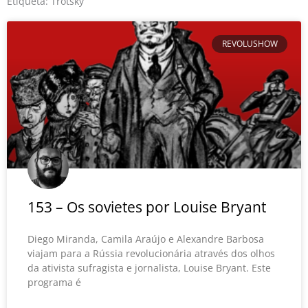
o
r
e
Etiqueta: Trotsky
k
REVOLUSHOW
153 – Os sovietes por Louise Bryant
Diego Miranda, Camila Araújo e Alexandre Barbosa
viajam para a Rússia revolucionária através dos olhos
da ativista sufragista e jornalista, Louise Bryant. Este
programa é