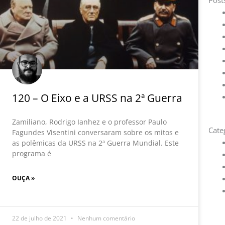
Post
120 – O Eixo e a URSS na 2ª Guerra
Zamiliano, Rodrigo Ianhez e o professor Paulo
Cate
Fagundes Visentini conversaram sobre os mitos e
as polêmicas da URSS na 2ª Guerra Mundial. Este
programa é
OUÇA »
22 de julho de 2021
Nenhum comentário