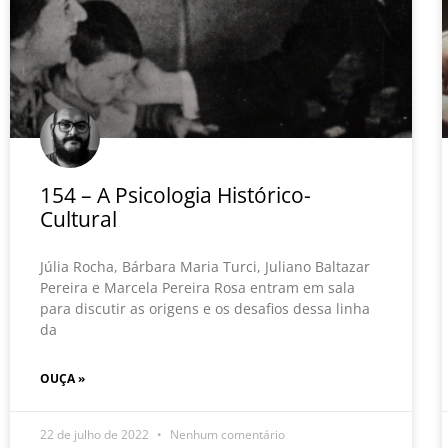
154 – A Psicologia Histórico-
Cultural
Júlia Rocha, Bárbara Maria Turci, Juliano Baltazar
Pereira e Marcela Pereira Rosa entram em sala
para discutir as origens e os desafios dessa linha
da
OUÇA »
22 de julho de 2022
Nenhum comentário