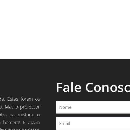
Fale Conos
da. Estes foram os
Nome
o. Mas o professor
xtra na mistura: o
Email
o homem! E assim