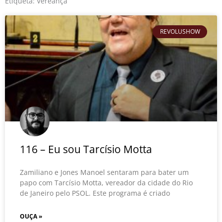
o
r
e
Etiqueta: Vereança
k
REVOLUSHOW
116 – Eu sou Tarcísio Motta
Zamiliano e Jones Manoel sentaram para bater um
papo com Tarcísio Motta, vereador da cidade do Rio
de Janeiro pelo PSOL. Este programa é criado
OUÇA »