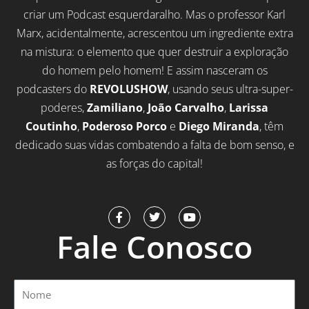
criar um Podcast esquerdaralho. Mas o professor Karl
Marx, acidentalmente, acrescentou um ingrediente extra
na mistura: o elemento que quer destruir a exploração
do homem pelo homem! E assim nasceram os
podcasters do
REVOLUSHOW
, usando seus ultra-super-
poderes,
Zamiliano
,
João Carvalho
,
Larissa
Coutinho
,
Poderoso Porco
e
Diego Miranda
, têm
dedicado suas vidas combatendo a falta de bom senso, e
as forças do capital!
F
T
Y
a
w
o
Fale Conosco
c
i
u
e
t
t
b
t
u
o
e
b
o
r
e
Nome
k
-