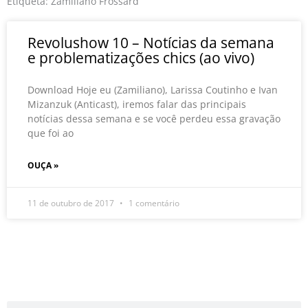
o
r
e
Etiqueta: Zamiliano Frossard
k
Revolushow 10 – Notícias da semana
e problematizações chics (ao vivo)
Download Hoje eu (Zamiliano), Larissa Coutinho e Ivan
Mizanzuk (Anticast), iremos falar das principais
notícias dessa semana e se você perdeu essa gravação
que foi ao
OUÇA »
11 de outubro de 2017
1 comentário
Pesquisar
Pesquisar