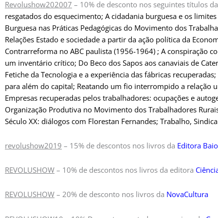
Revolushow202007
– 10% de desconto nos seguintes títulos da
resgatados do esquecimento
; A cidadania burguesa e os limit
Burguesa nas Práticas Pedagógicas do Movimento dos Trabalhad
Relações Estado e sociedade a partir da ação política da Econo
Contrarreforma no ABC paulista (1956-1964) ; A conspiração con
um inventário crítico; Do Beco dos Sapos aos canaviais de Caten
Fetiche da Tecnologia e a experiência das fábricas recuperada
para além do capital;
Reatando um fio interrompido a relação u
Empresas recuperadas pelos trabalhadores: ocupações e autoge
Organização Produtiva no Movimento dos Trabalhadores Rurais 
Século XX: diálogos com Florestan Fernandes; Trabalho, Sindica
revolushow2019
– 15% de descontos nos livros da
Editora Bai
REVOLUSHOW
– 10% de descontos nos livros da editora
Ciênci
REVOLUSHOW
– 20% de desconto nos livros da
NovaCultura