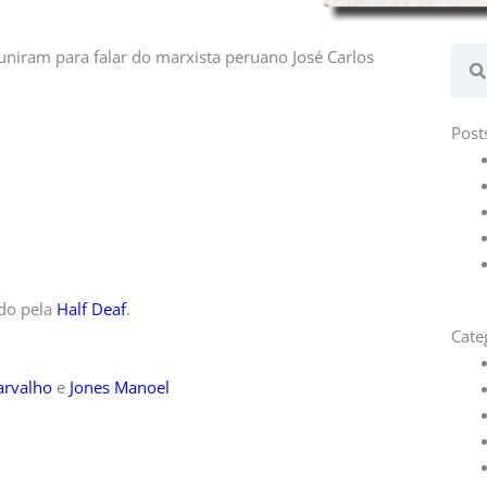
Pesq
uniram para falar do marxista peruano José Carlos
Post
ído pela
Half Deaf
.
Cate
arvalho
e
Jones Manoel