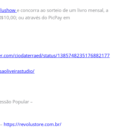
olushow
e concorra ao sorteio de um livro mensal, a
 R$10,00; ou através do PicPay em
tter.com/ciodaterraed/status/1385748235176882177
aoliveirastudio/
essão Popular –
 –
https://revolustore.com.br/