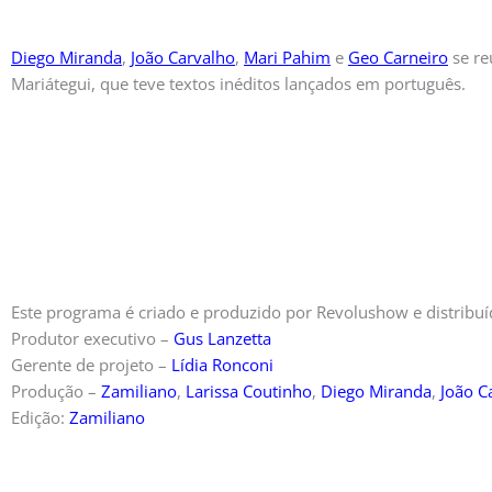
Diego Miranda
,
João Carvalho
,
Mari Pahim
e
Geo Carneiro
se re
Mariátegui, que teve textos inéditos lançados em português.
Este programa é criado e produzido por Revolushow e distribu
Produtor executivo –
Gus Lanzetta
Gerente de projeto –
Lídia Ronconi
Produção –
Zamiliano
,
Larissa Coutinho
,
Diego Miranda
,
João C
Edição:
Zamiliano