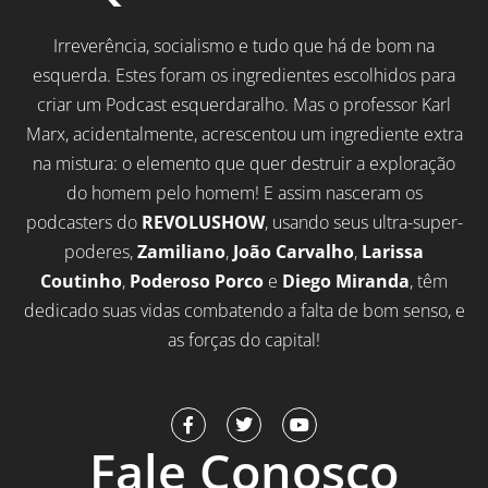
Irreverência, socialismo e tudo que há de bom na
esquerda. Estes foram os ingredientes escolhidos para
criar um Podcast esquerdaralho. Mas o professor Karl
Marx, acidentalmente, acrescentou um ingrediente extra
na mistura: o elemento que quer destruir a exploração
do homem pelo homem! E assim nasceram os
podcasters do
REVOLUSHOW
, usando seus ultra-super-
poderes,
Zamiliano
,
João Carvalho
,
Larissa
Coutinho
,
Poderoso Porco
e
Diego Miranda
, têm
dedicado suas vidas combatendo a falta de bom senso, e
as forças do capital!
F
T
Y
a
w
o
Fale Conosco
c
i
u
e
t
t
b
t
u