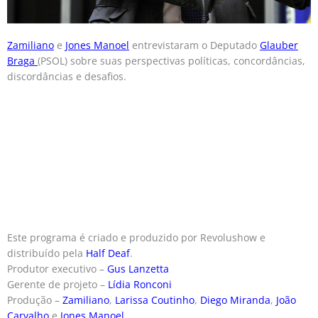
Zamiliano
e
Jones Manoel
entrevistaram o Deputado
Glauber
Braga
(PSOL) sobre suas perspectivas políticas, concordâncias,
discordâncias e desafios.
Este programa é criado e produzido por Revolushow e
distribuído pela
Half Deaf
.
Produtor executivo –
Gus Lanzetta
Gerente de projeto –
Lídia Ronconi
Produção –
Zamiliano
,
Larissa Coutinho
,
Diego Miranda
,
João
Carvalho
e
Jones Manoel