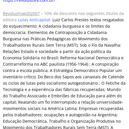
https://revolustore.com.br/
Revolushow202007
– 10% de desconto nos seguintes títulos da
editora
Lutas Anticapital:
Luiz Carlos Prestes textos resgatados
do esquecimento
; A cidadania burguesa e os limites da
democracia; Elementos de Contraposição à Cidadania
Burguesa nas Práticas Pedagógicas do Movimento dos
Trabalhadores Rurais Sem Terra (MST); Sob o Fio da Navalha:
Relações Estado e sociedade a partir da ação política da
Economia Solidária no Brasil; Reforma Nacional Democrática e
Contrarreforma no ABC paulista (1956-1964) ; A conspiração
contra a escola pública; A Estratégia Democrático Popular um
inventário crítico; Do Beco dos Sapos aos canaviais de Catende
os ciclos de lutas pelo socialismo autogestionário ; O Fetiche da
Tecnologia e a experiência das fábricas recuperadas; Mundo
do Trabalho Associado e Embriões de Educação para além do
capital;
Reatando um fio interrompido a relação universidade-
movimentos sociais na América Latina
;
Empresas recuperadas
pelos trabalhadores: ocupações e autogestão na Argentina
;
Educação Democrática, Trabalho e Organização Produtiva no
Movimento dos Trabalhadores Rurais Sem Terra (MST); A