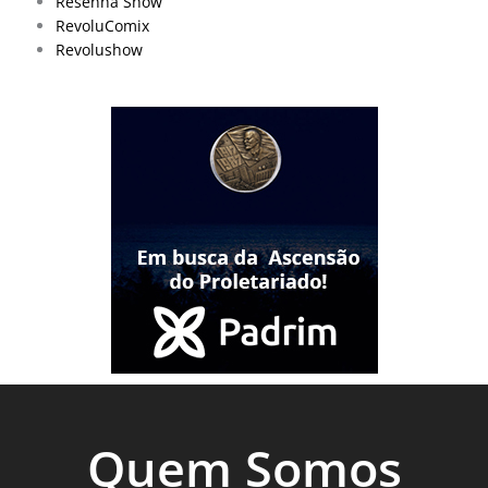
Resenha Show
RevoluComix
Revolushow
Quem Somos