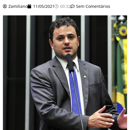
o
r
e
k
Zamiliano
11/05/2021
00:32
Sem Comentários