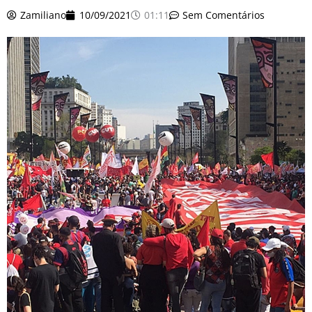
o
r
e
k
Zamiliano
10/09/2021
01:11
Sem Comentários