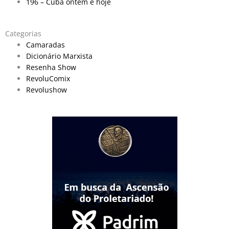
196 – Cuba ontem e hoje
Categorias
Camaradas
Dicionário Marxista
Resenha Show
RevoluComix
Revolushow