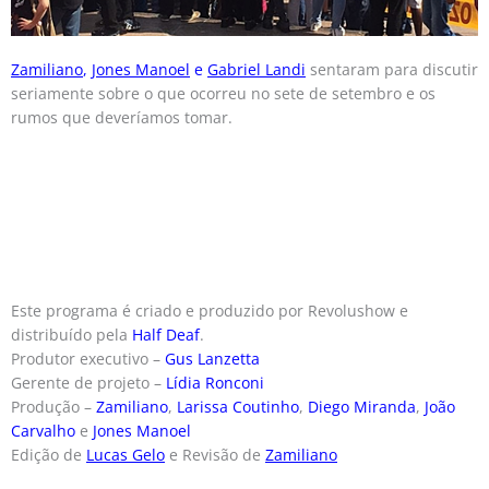
Zamiliano
,
Jones Manoel
e
Gabriel Landi
sentaram para discutir
seriamente sobre o que ocorreu no sete de setembro e os
rumos que deveríamos tomar.
Este programa é criado e produzido por Revolushow e
distribuído pela
Half Deaf
.
Produtor executivo –
Gus Lanzetta
Gerente de projeto –
Lídia Ronconi
Produção –
Zamiliano
,
Larissa Coutinho
,
Diego Miranda
,
João
Carvalho
e
Jones Manoel
Edição de
Lucas Gelo
e Revisão de
Zamiliano