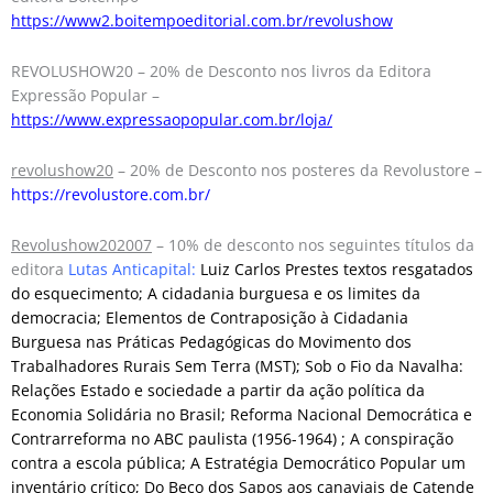
https://www2.boitempoeditorial.com.br/revolushow
REVOLUSHOW20 – 20% de Desconto nos livros da Editora
Expressão Popular –
https://www.expressaopopular.com.br/loja/
revolushow20
– 20% de Desconto nos posteres da Revolustore –
https://revolustore.com.br/
Revolushow202007
– 10% de desconto nos seguintes títulos da
editora
Lutas Anticapital:
Luiz Carlos Prestes textos resgatados
do esquecimento
; A cidadania burguesa e os limites da
democracia; Elementos de Contraposição à Cidadania
Burguesa nas Práticas Pedagógicas do Movimento dos
Trabalhadores Rurais Sem Terra (MST); Sob o Fio da Navalha:
Relações Estado e sociedade a partir da ação política da
Economia Solidária no Brasil; Reforma Nacional Democrática e
Contrarreforma no ABC paulista (1956-1964) ; A conspiração
contra a escola pública; A Estratégia Democrático Popular um
inventário crítico; Do Beco dos Sapos aos canaviais de Catende