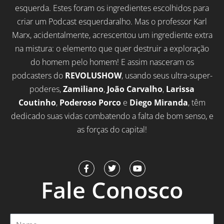
esquerda. Estes foram os ingredientes escolhidos para
criar um Podcast esquerdaralho. Mas o professor Karl
Marx, acidentalmente, acrescentou um ingrediente extra
na mistura: o elemento que quer destruir a exploração
do homem pelo homem! E assim nasceram os
podcasters do
REVOLUSHOW
, usando seus ultra-super-
poderes,
Zamiliano
,
João Carvalho
,
Larissa
Coutinho
,
Poderoso Porco
e
Diego Miranda
, têm
dedicado suas vidas combatendo a falta de bom senso, e
as forças do capital!
F
T
Y
a
w
o
Fale Conosco
c
i
u
e
t
t
b
t
u
o
e
b
o
r
e
Nome
k