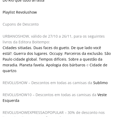
Do Rio que tudo arrasta
Playlist Revolushow
Cupons de Desconto
URBANOSHOW, válido de 27/10 a 26/11, para os seguintes
livros da Editora Boitempo:
Cidades sitiadas
,
Duas faces do gueto
,
De que lado você
está?
,
Guerra dos lugares
,
Occupy
,
Parceiros da exclusão
,
São
Paulo cidade global
,
Tempos difíceis
,
Sobre a questão da
moradia
,
Planeta favela
,
Apologia dos bárbaros
e
Cidade de
quartzo
.
REVOLUSHOW – Descontos em todas as camisas da
Sublimo
REVOLUSHOW10 – Descontos em todas as camisas da
Veste
Esquerda
REVOLUSHOWEXPRESSAOPOPULAR – 30% de desconto nos