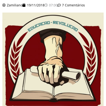
o
r
e
k
Zamiliano
19/11/2018
07:00
7 Comentários