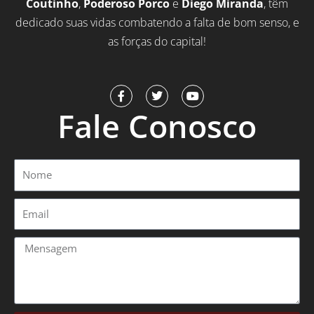
Coutinho
,
Poderoso Porco
e
Diego Miranda
, têm
dedicado suas vidas combatendo a falta de bom senso, e
as forças do capital!
F
T
Y
a
w
o
Fale Conosco
c
i
u
e
t
t
b
t
u
o
e
b
o
r
e
Nome
k
-
f
Email
Mensagem