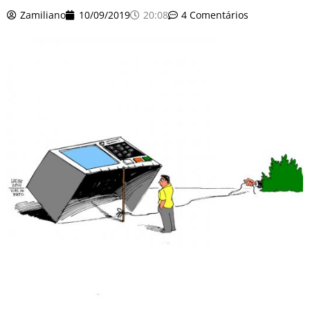
o
r
e
k
Zamiliano
10/09/2019
20:08
4 Comentários