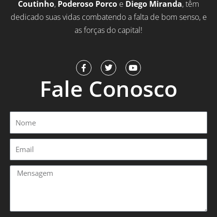
Coutinho
,
Poderoso Porco
e
Diego Miranda
, têm
dedicado suas vidas combatendo a falta de bom senso, e
as forças do capital!
F
T
Y
a
w
o
Fale Conosco
c
i
u
e
t
t
b
t
u
o
e
b
o
r
e
Nome
k
-
f
Email
Mensagem