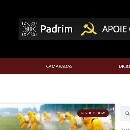
CAMARADAS
DICI
Pesq
ina
Página
Página
Página
Página
Página
Página
REVOLUSHOW