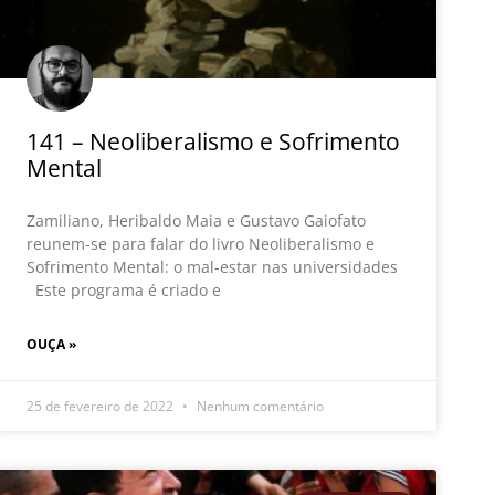
141 – Neoliberalismo e Sofrimento
Mental
Zamiliano, Heribaldo Maia e Gustavo Gaiofato
reunem-se para falar do livro Neoliberalismo e
Sofrimento Mental: o mal-estar nas universidades
Este programa é criado e
OUÇA »
25 de fevereiro de 2022
Nenhum comentário