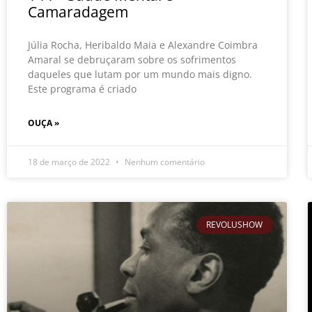
Camaradagem
Júlia Rocha, Heribaldo Maia e Alexandre Coimbra
Amaral se debruçaram sobre os sofrimentos
daqueles que lutam por um mundo mais digno.
Este programa é criado
OUÇA »
18 de março de 2022
Nenhum comentário
REVOLUSHOW