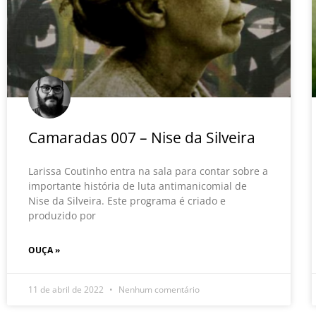
Camaradas 007 – Nise da Silveira
Larissa Coutinho entra na sala para contar sobre a
importante história de luta antimanicomial de
Nise da Silveira. Este programa é criado e
produzido por
OUÇA »
11 de abril de 2022
Nenhum comentário