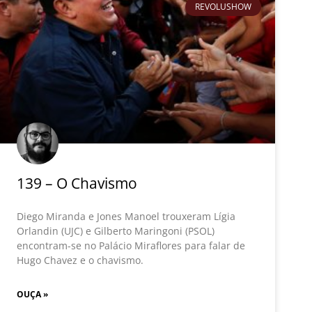
REVOLUSHOW
139 – O Chavismo
Diego Miranda e Jones Manoel trouxeram Lígia
Orlandin (UJC) e Gilberto Maringoni (PSOL)
encontram-se no Palácio Miraflores para falar de
Hugo Chavez e o chavismo.
OUÇA »