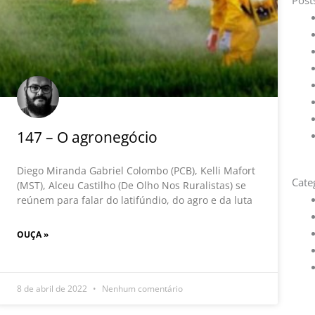
Post
147 – O agronegócio
Diego Miranda Gabriel Colombo (PCB), Kelli Mafort
Cate
(MST), Alceu Castilho (De Olho Nos Ruralistas) se
reúnem para falar do latifúndio, do agro e da luta
OUÇA »
8 de abril de 2022
Nenhum comentário