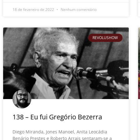
18 de fevereiro de 2022
Nenhum comentário
REVOLUSHOW
138 – Eu fui Gregório Bezerra
Diego Miranda, Jones Manoel, Anita Leocádia
Benário Prestes e Roberto Arrais sentaram-se a