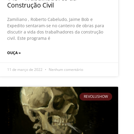
Construção Civil
Zamiliano , Roberto Cabeludo, Jaime Bob e
Expedito sentaram-se no canteiro de obras para
discutir a vida dos trabalhadores da construção
civil. Este programa é
OUÇA »
11 de março de 2022
Nenhum comentário
REVOLUSHOW