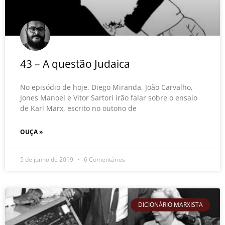
43 – A questão Judaica
No episódio de hoje, Diego Miranda, João Carvalho,
Jones Manoel e Vitor Sartori irão falar sobre o ensaio
de Karl Marx, escrito no outono de
OUÇA »
5 de junho de 2019
6 Comentários
DICIONÁRIO MARXISTA