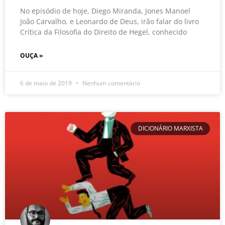
No episódio de hoje, Diego Miranda, Jones Manoel
João Carvalho, e Leonardo de Deus, irão falar do livro
Crítica da Filosofia do Direito de Hegel, conhecido
OUÇA »
6 de maio de 2019
Nenhum comentário
DICIONÁRIO MARXISTA