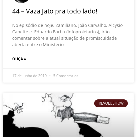
44 – Vaza Jato pra todo lado!
No episódio de hoje, Zamiliano, João Carvalho, Alcysio
Canette e Eduardo Barba (Infoproletários), irão
comentar sobre a atual situação de promiscuidade
aberta entre o Ministério
OUÇA »
17 de junho de 2019
5 Comentários
REVOLUSHOW