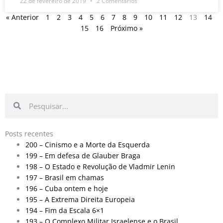
22 de fevereiro de 2019
2 Comentários
« Anterior
1
2
3
4
5
6
7
8
9
10
11
12
13
14
15
16
Próximo »
Pesquisar
Pesquisar
Posts recentes
200 – Cinismo e a Morte da Esquerda
199 – Em defesa de Glauber Braga
198 – O Estado e Revolução de Vladmir Lenin
197 – Brasil em chamas
196 – Cuba ontem e hoje
195 – A Extrema Direita Europeia
194 – Fim da Escala 6×1
193 – O Complexo Militar Israelense e o Brasil