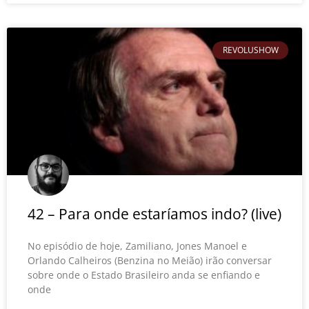
REVOLUSHOW
42 – Para onde estaríamos indo? (live)
No episódio de hoje, Zamiliano, Jones Manoel e
Orlando Calheiros (Benzina no Meião) irão conversar
sobre onde o Estado Brasileiro anda se enfiando e
onde