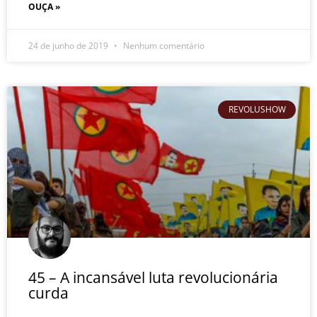
OUÇA »
24 de junho de 2019
Nenhum comentário
REVOLUSHOW
45 – A incansável luta revolucionária
curda