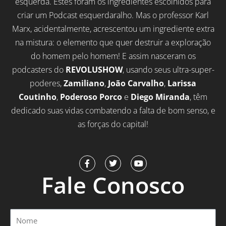
esquerda. Estes foram os ingredientes escolhidos para
criar um Podcast esquerdaralho. Mas o professor Karl
Marx, acidentalmente, acrescentou um ingrediente extra
na mistura: o elemento que quer destruir a exploração
do homem pelo homem! E assim nasceram os
podcasters do
REVOLUSHOW
, usando seus ultra-super-
poderes,
Zamiliano
,
João Carvalho
,
Larissa
Coutinho
,
Poderoso Porco
e
Diego Miranda
, têm
dedicado suas vidas combatendo a falta de bom senso, e
as forças do capital!
F
T
Y
a
w
o
Fale Conosco
c
i
u
e
t
t
b
t
u
o
e
b
o
r
e
Nome
k
-