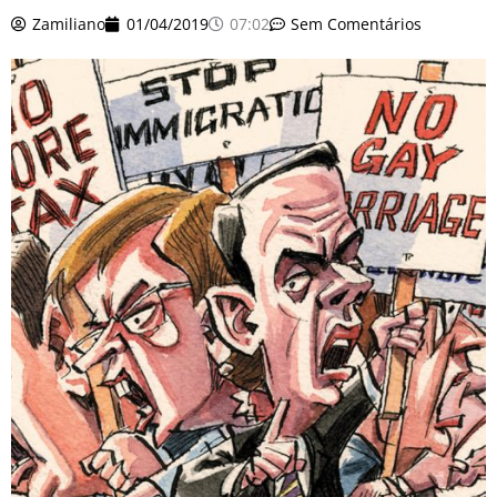
o
r
e
k
Zamiliano
01/04/2019
07:02
Sem Comentários