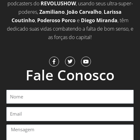
podcasters do
REVOLUSHOW
, usando seus ultra-super-
poderes,
Zamiliano
,
João Carvalho
,
Larissa
Coutinho
,
Poderoso Porco
e
Diego Miranda
, têm
dedicado suas vidas combatendo a falta de bom senso, e
as forças do capital!
F
T
Y
a
w
o
Fale Conosco
c
i
u
e
t
t
b
t
u
o
e
b
o
r
e
Nome
k
-
f
Email
Mensagem