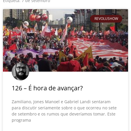
o
r
e
Etiqueta: 7 de setembro
k
REVOLUSHOW
126 – É hora de avançar?
Zamiliano, Jones Manoel e Gabriel Landi sentaram
para discutir seriamente sobre o que ocorreu no sete
de setembro e os rumos que deveríamos tomar. Este
programa